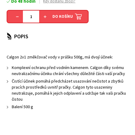
Do 48 hodin
Kdy dostanu zboží?
DO KOŠÍKU
POPIS
Calgon 2v1 změkčovač vody v prášku 500g, má dvojí účinek:
Komplexní ochranu před vodním kamenem. Calgon díky svému
neutralizačnímu účinku chrání všechny důležité části vaší pračky
Čistící účinek pomáhá předcházet usazování nečistot a zbytků
pracích prostředků uvnitř pračky. Calgon tyto usazeniny
neutralizuje, pomáhá k jejich odplavení a udržuje tak vaši pračku
čistou
Balení 500 g