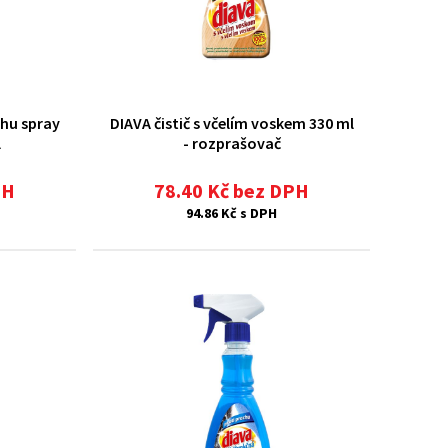
chu spray
DIAVA čistič s včelím voskem 330 ml
l
- rozprašovač
PH
78.40 Kč bez DPH
94.86 Kč s DPH