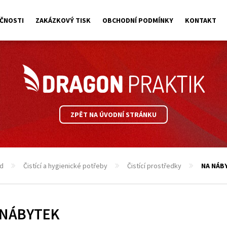
ČNOSTI
ZAKÁZKOVÝ TISK
OBCHODNÍ PODMÍNKY
KONTAKT
ZPĚT NA ÚVODNÍ STRÁNKU
d
Čistící a hygienické potřeby
Čistící prostředky
NA NÁB
 NÁBYTEK