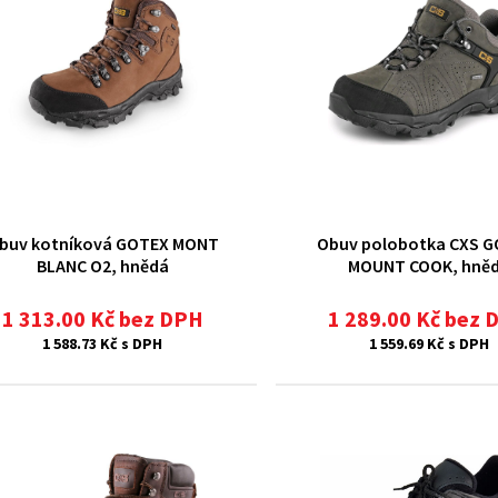
buv kotníková GOTEX MONT
Obuv polobotka CXS G
BLANC O2, hnědá
MOUNT COOK, hně
1 313.00 Kč bez DPH
1 289.00 Kč bez 
1 588.73 Kč s DPH
1 559.69 Kč s DPH