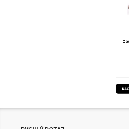
Ob
NAČ