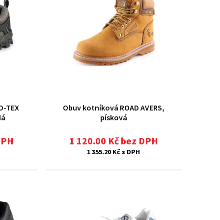
O-TEX
Obuv kotníková ROAD AVERS,
dá
písková
DPH
1 120.00 Kč bez DPH
1 355.20 Kč s DPH