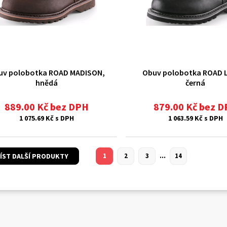
uv polobotka ROAD MADISON,
Obuv polobotka ROAD 
hnědá
černá
889.00 Kč bez DPH
879.00 Kč bez 
1 075.69 Kč s DPH
1 063.59 Kč s DPH
...
ÍST DALŠÍ PRODUKTY
1
2
3
14