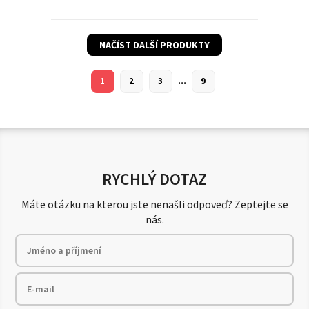
NAČÍST DALŠÍ PRODUKTY
...
1
2
3
9
RYCHLÝ DOTAZ
Máte otázku na kterou jste nenašli odpoveď? Zeptejte se
nás.