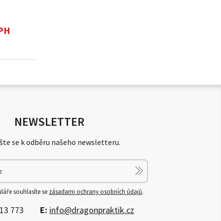
DPH
NEWSLETTER
šte se k odběru našeho newsletteru.
láře souhlasíte se
zásadami ochrany osobních údajů
.
13 773
E:
info@dragonpraktik.cz