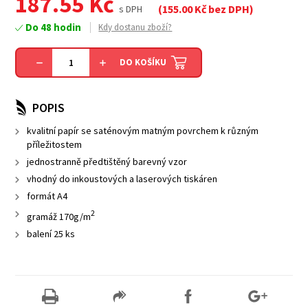
187.55
Kč
(
155.00
Kč bez DPH)
s DPH
Do 48 hodin
Kdy dostanu zboží?
DO KOŠÍKU
POPIS
kvalitní papír se saténovým matným povrchem k různým
příležitostem
jednostranně předtištěný barevný vzor
vhodný do inkoustových a laserových tiskáren
formát A4
2
gramáž 170g/m
balení 25 ks