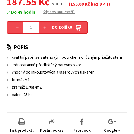
187.55
Kč
(
155.00
Kč bez DPH)
s DPH
Do 48 hodin
Kdy dostanu zboží?
DO KOŠÍKU
POPIS
kvalitní papír se saténovým povrchem k různým příležitostem
jednostranně předtištěný barevný vzor
vhodný do inkoustových a laserových tiskáren
formát A4
gramáž 170g/m2
balení 25 ks
Tisk produktu
Poslat odkaz
Facebook
Google +