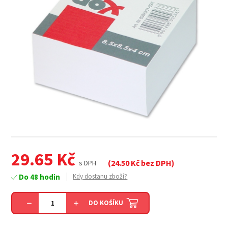
29.65
Kč
(
24.50
Kč bez DPH)
s DPH
Do 48 hodin
Kdy dostanu zboží?
DO KOŠÍKU