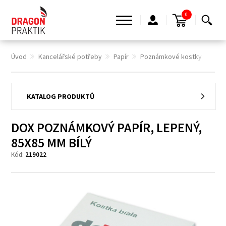
0
Úvod
Kancelářské potřeby
Papír
Poznámkové kostky
DOX
KATALOG PRODUKTŮ
DOX POZNÁMKOVÝ PAPÍR, LEPENÝ,
85X85 MM BÍLÝ
Kód:
219022