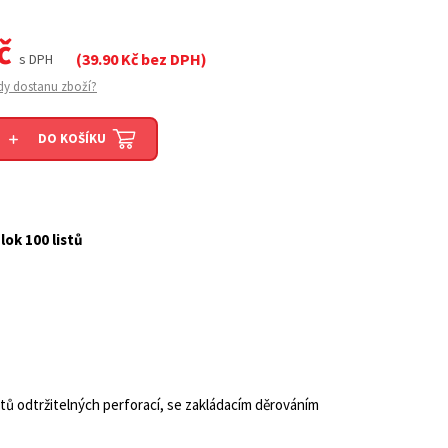
č
(
39.90
Kč bez DPH)
s DPH
dy dostanu zboží?
DO KOŠÍKU
lok 100 listů
stů odtržitelných perforací, se zakládacím děrováním