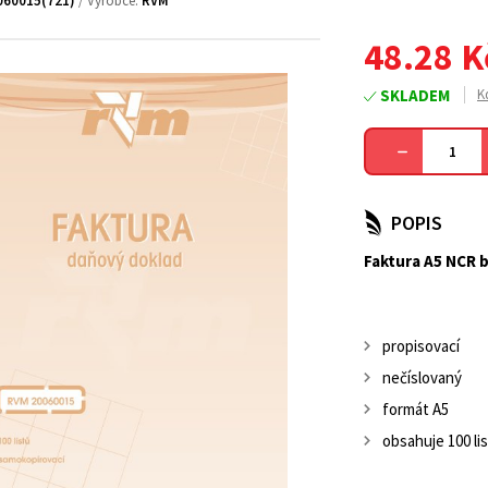
060015(721)
/ Výrobce:
RVM
48.28
K
SKLADEM
K
POPIS
Faktura A5 NCR b
propisovací
nečíslovaný
formát A5
obsahuje 100 li