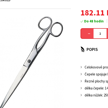
LOKO25
182.11
Do 48 hodin
POPIS
Celokovové pr
Čepele spojuje
Řezné plochy sp
délka čepele: 
délka nůžek: 2