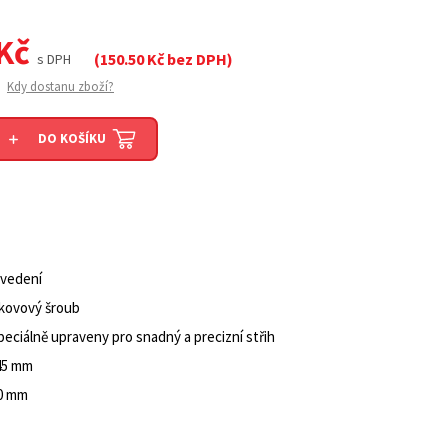
Kč
(
150.50
Kč bez DPH)
s DPH
Kdy dostanu zboží?
DO KOŠÍKU
ovedení
 kovový šroub
eciálně upraveny pro snadný a precizní střih
145 mm
50 mm