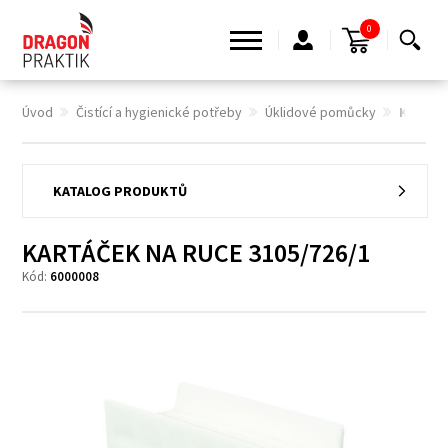
0
Úvod
Čistící a hygienické potřeby
Úklidové pomůcky
KARTÁČ
KATALOG PRODUKTŮ
KARTÁČEK NA RUCE 3105/726/1
Kód:
6000008