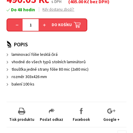
(
405.00
Kč bez DPH)
s DPH
Do 48 hodin
Kdy dostanu zboží?
DO KOŠÍKU
POPIS
laminovací fólie lesklá čirá
vhodné do všech typů stolních laminátorů
tloušťka jedné strany fólie 80 mic (2x80 mic)
rozměr 303x426 mm
balení 100 ks
Tisk produktu
Poslat odkaz
Facebook
Google +