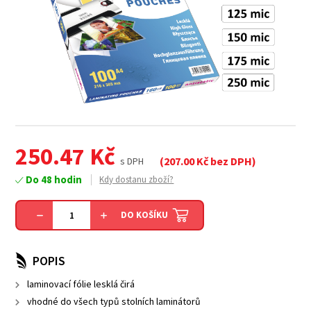
250.47
Kč
(
207.00
Kč bez DPH)
s DPH
Do 48 hodin
Kdy dostanu zboží?
DO KOŠÍKU
POPIS
laminovací fólie lesklá čirá
vhodné do všech typů stolních laminátorů