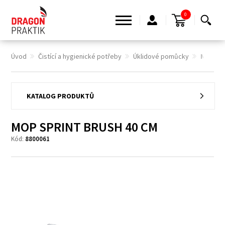
0
Úvod
Čistící a hygienické potřeby
Úklidové pomůcky
MOP SP
KATALOG PRODUKTŮ
MOP SPRINT BRUSH 40 CM
Kód:
8800061