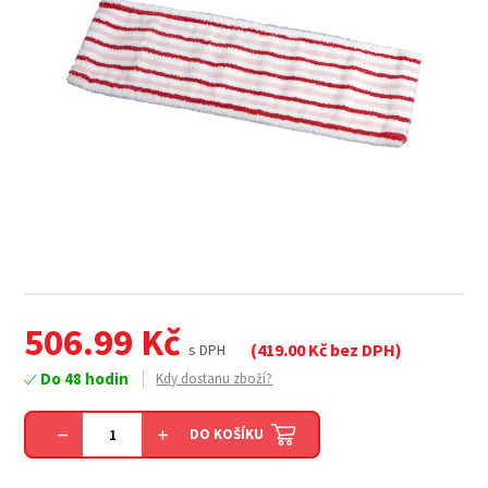
506.99
Kč
(
419.00
Kč bez DPH)
s DPH
Do 48 hodin
Kdy dostanu zboží?
DO KOŠÍKU