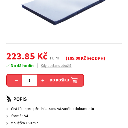
223.85
Kč
(
185.00
Kč bez DPH)
s DPH
Do 48 hodin
Kdy dostanu zboží?
DO KOŠÍKU
POPIS
čirá fólie pro přední stranu vázaného dokumentu
formát A4
tloušťka 150 mic.