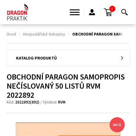
0
Úvod
Hospodářské tiskopisy
OBCHODNÍ PARAGON SAMOPROPI
KATALOG PRODUKTŮ
OBCHODNÍ PARAGON SAMOPROPIS
NEČÍSLOVANÝ 50 LISTŮ RVM
2022892
Kód:
2022892(892)
/ Výrobce:
RVM
AKCE