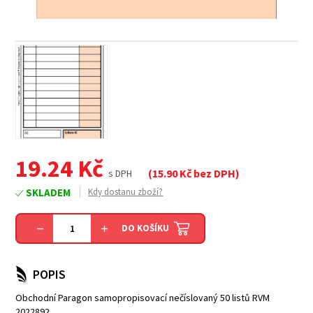
19.24
Kč
(
15.90
Kč bez DPH)
s DPH
SKLADEM
Kdy dostanu zboží?
DO KOŠÍKU
POPIS
Obchodní Paragon samopropisovací nečíslovaný 50 listů RVM
2022892