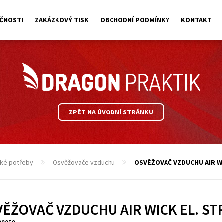
ČNOSTI
ZAKÁZKOVÝ TISK
OBCHODNÍ PODMÍNKY
KONTAKT
ZPĚT NA ÚVODNÍ STRÁNKU
ické potřeby
Osvěžovače vzduchu
OSVĚŽOVAČ VZDUCHU AIR W
ĚŽOVAČ VZDUCHU AIR WICK EL. ST