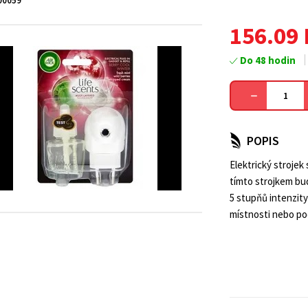
00059
156.09
Do 48 hodin
POPIS
Elektrický strojek 
tímto strojkem bud
5 stupňů intenzity
místnosti nebo po