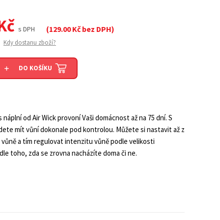
Kč
(
129.00
Kč bez DPH)
s DPH
Kdy dostanu zboží?
DO KOŠÍKU
s náplní od Air Wick provoní Vaši domácnost až na 75 dní. S
ete mít vůní dokonale pod kontrolou. Můžete si nastavit až z
 vůně a tím regulovat intenzitu vůně podle velikosti
dle toho, zda se zrovna nacházíte doma či ne.