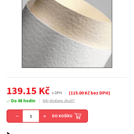
139.15
Kč
(
115.00
Kč bez DPH)
s DPH
Do 48 hodin
Kdy dostanu zboží?
DO KOŠÍKU