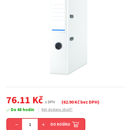
76.11
Kč
(
62.90
Kč bez DPH)
s DPH
Do 48 hodin
Kdy dostanu zboží?
DO KOŠÍKU