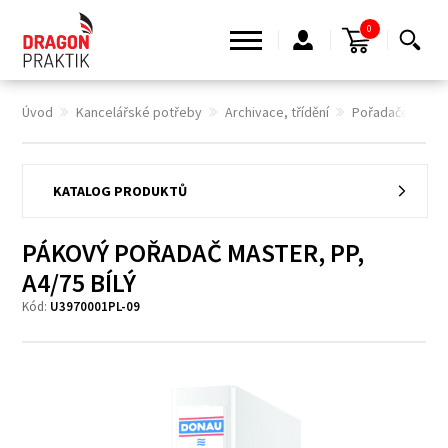
0
Úvod
Kancelářské potřeby
Archivace, třídění
Pořadače pákov
KATALOG PRODUKTŮ
PÁKOVÝ POŘADAČ MASTER, PP,
A4/75 BÍLÝ
Kód:
U3970001PL-09