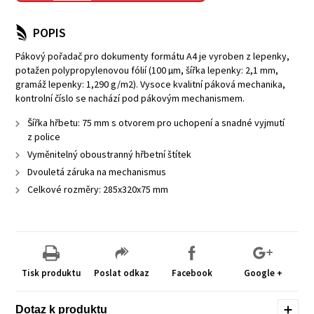
POPIS
Pákový pořadač pro dokumenty formátu A4 je vyroben z lepenky,
potažen polypropylenovou fólií (100 µm, šířka lepenky: 2,1 mm,
gramáž lepenky: 1,290 g/m2). Vysoce kvalitní páková mechanika,
kontrolní číslo se nachází pod pákovým mechanismem.
Šířka hřbetu: 75 mm s otvorem pro uchopení a snadné vyjmutí
z police
Vyměnitelný oboustranný hřbetní štítek
Dvouletá záruka na mechanismus
Celkové rozměry: 285x320x75 mm
Tisk produktu
Poslat odkaz
Facebook
Google +
Dotaz k produktu