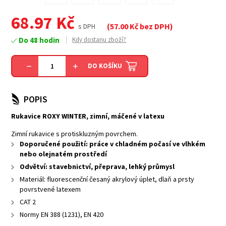
68.97
Kč
(
57.00
Kč bez DPH)
s DPH
Do 48 hodin
Kdy dostanu zboží?
DO KOŠÍKU
POPIS
Rukavice ROXY WINTER, zimní, máčené v latexu
Zimní rukavice s protiskluzným povrchem.
Doporučené použití: práce v chladném počasí ve vlhkém
nebo olejnatém prostředí
Odvětví: stavebnictví, přeprava, lehký průmysl
Materiál: fluorescenční česaný akrylový úplet, dlaň a prsty
povrstvené latexem
CAT 2
Normy EN 388 (1231), EN 420