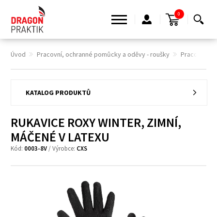
0
Úvod
Pracovní, ochranné pomůcky a oděvy - roušky
Pracovní ru
KATALOG PRODUKTŮ
RUKAVICE ROXY WINTER, ZIMNÍ,
MÁČENÉ V LATEXU
Kód:
0003-8V
/ Výrobce:
CXS