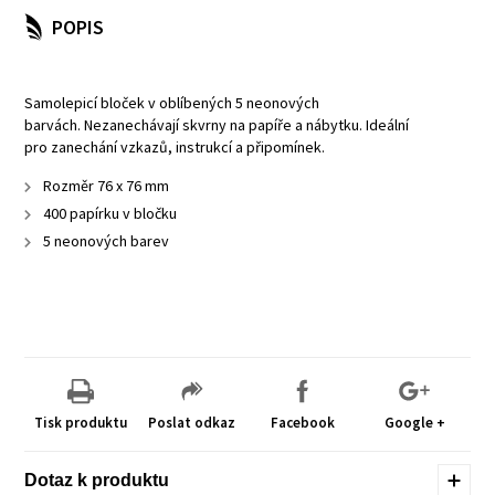
POPIS
Samolepicí bloček v oblíbených 5 neonových
barvách. Nezanechávají skvrny na papíře a nábytku. Ideální
pro zanechání vzkazů, instrukcí a připomínek.
Rozměr 76 x 76 mm
400 papírku v bločku
5 neonových barev
Tisk produktu
Poslat odkaz
Facebook
Google +
Dotaz k produktu