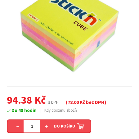
94.38
Kč
(
78.00
Kč bez DPH)
s DPH
Do 48 hodin
Kdy dostanu zboží?
DO KOŠÍKU