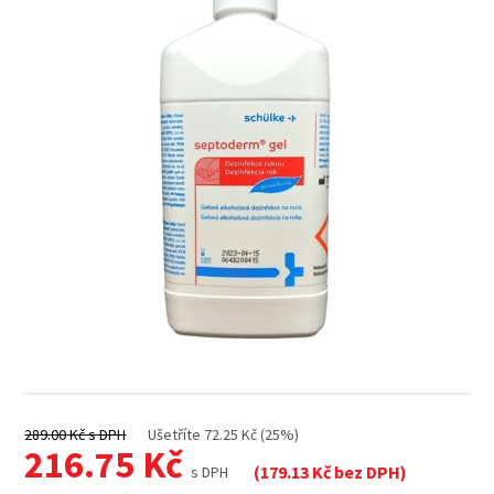
289.00
Kč s DPH
Ušetříte
72.25
Kč (25%)
216.75
Kč
(
179.13
Kč bez DPH)
s DPH