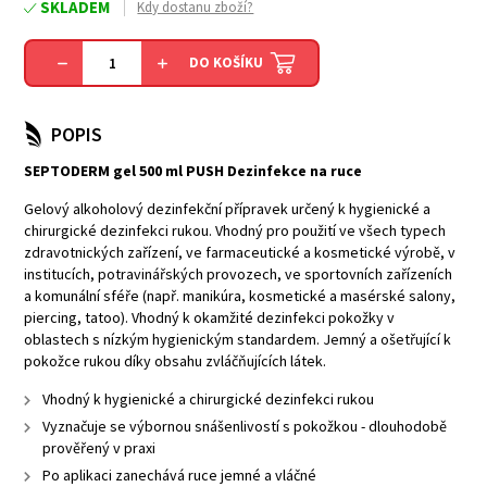
SKLADEM
Kdy dostanu zboží?
DO KOŠÍKU
POPIS
SEPTODERM gel 500 ml PUSH Dezinfekce na ruce
Gelový alkoholový dezinfekční přípravek určený k hygienické a
chirurgické dezinfekci rukou. Vhodný pro použití ve všech typech
zdravotnických zařízení, ve farmaceutické a kosmetické výrobě, v
institucích, potravinářských provozech, ve sportovních zařízeních
a komunální sféře (např. manikúra, kosmetické a masérské salony,
piercing, tatoo). Vhodný k okamžité dezinfekci pokožky v
oblastech s nízkým hygienickým standardem. Jemný a ošetřující k
pokožce rukou díky obsahu zvláčňujících látek.
Vhodný k hygienické a chirurgické dezinfekci rukou
Vyznačuje se výbornou snášenlivostí s pokožkou - dlouhodobě
prověřený v praxi
Po aplikaci zanechává ruce jemné a vláčné