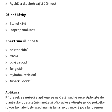
Rychlá a dlouhotrvající účinnost
Účinné látky
Etanol 45%
Isopropanol 30%
Spektrum účinnosti
baktericidní
MRSA
plně virucidní
fungicidní
mykobaktericidní
tuberkulocidní
Aplikace
Přípravek se neředí a aplikuje se na čisté, suché ruce. Aplikujte do
dlaně ruky dostatečné množství přípravku a vtírejte jej do pokožky
rukou tak, aby byly všechna místa na rukou mokrá po stanovenou