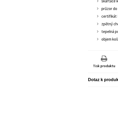
skartace 
průzor do
certifikát
zpětný ch
tepelná po
objem koš
Tisk produktu
Dotaz k produ