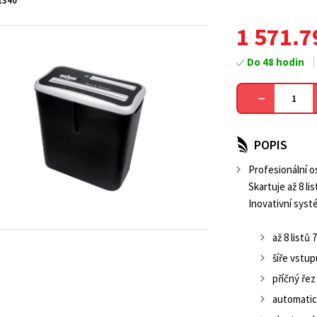
1340
1 571.7
Do 48 hodin
POPIS
Profesionální o
Skartuje až 8 l
Inovativní syst
až 8 listů
šíře vstu
příčný řez
automatic