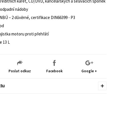
kreditních karet, CD/DVD, kancelářských a sešívacích sponek
 odpadní nádoby
 NBÚ – 2 důvěrné, certifikace DIN66399 - P3
od
jistka motoru proti přehřátí
e 13 L
Poslat odkaz
Facebook
Google +
ktu