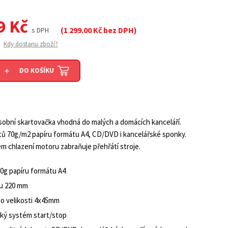
9
Kč
(
1 299.00
Kč bez DPH)
s DPH
Kdy dostanu zboží?
DO KOŠÍKU
sobní skartovačka vhodná do malých a domácích kanceláří.
istů 70g/m2 papíru formátu A4, CD/DVD i kancelářské sponky.
ém chlazení motoru zabraňuje přehřátí stroje.
 70g papíru formátu A4
pu 220 mm
 o velikosti 4x45mm
ký systém start/stop