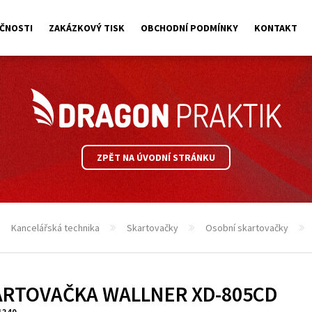
ČNOSTI
ZAKÁZKOVÝ TISK
OBCHODNÍ PODMÍNKY
KONTAKT
ZPĚT NA ÚVODNÍ STRÁNKU
Kancelářská technika
Skartovačky
Osobní skartovačky
ARTOVAČKA WALLNER XD-805CD