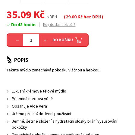
35.09
Kč
(
29.00
Kč bez DPH)
s DPH
Do 48 hodin
Kdy dostanu zboží?
DO KOŠÍKU
POPIS
Tekuté mýdlo zanechává pokožku vláčnou a hebkou.
Luxusní krémové tělové mýdlo
Příjemná medová vůně
Obsahuje Aloe Vera
Určeno pro každodenní používání
Jemné, šetrné složení a hydratační složky brání vysušování
pokožky
Zanechává pokožku jemnou a nádherně voňavou