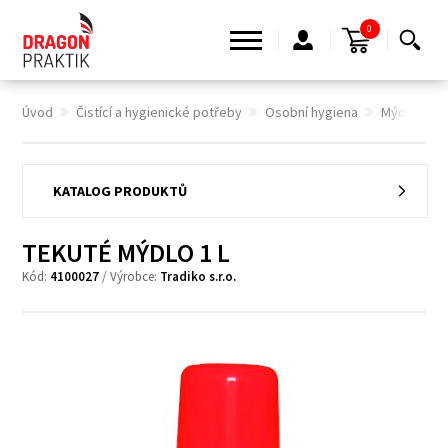
0
Úvod
Čistící a hygienické potřeby
Osobní hygiena
Mýdla
T
KATALOG PRODUKTŮ
TEKUTÉ MÝDLO 1 L
Kód:
4100027
/ Výrobce:
Tradiko s.r.o.