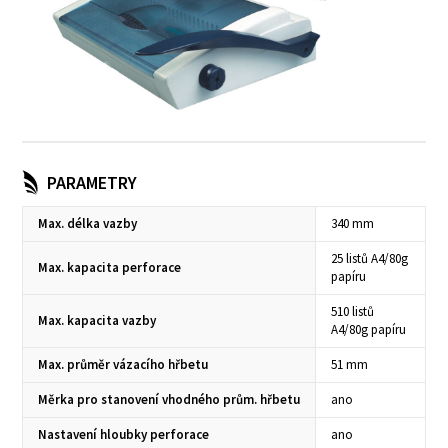
PARAMETRY
Max. délka vazby
340 mm
25 listů A4/80g
Max. kapacita perforace
papíru
510 listů
Max. kapacita vazby
A4/80g papíru
Max. průměr vázacího hřbetu
51 mm
Měrka pro stanovení vhodného prům. hřbetu
ano
Nastavení hloubky perforace
ano