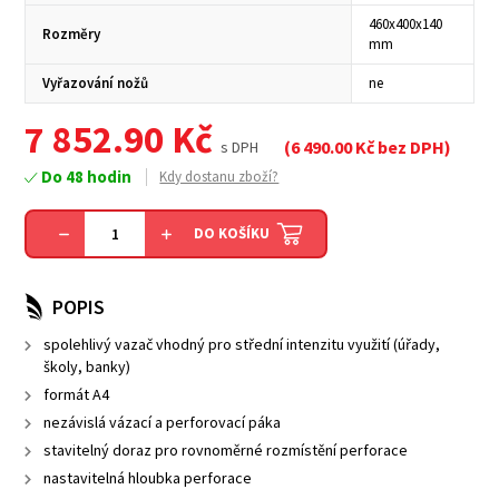
460x400x140
Rozměry
mm
Vyřazování nožů
ne
7 852.90
Kč
(
6 490.00
Kč bez DPH)
s DPH
Do 48 hodin
Kdy dostanu zboží?
DO KOŠÍKU
POPIS
spolehlivý vazač vhodný pro střední intenzitu využití (úřady,
školy, banky)
formát A4
nezávislá vázací a perforovací páka
stavitelný doraz pro rovnoměrné rozmístění perforace
nastavitelná hloubka perforace