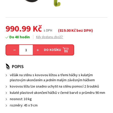
990.99
Kč
(
819.00
Kč bez DPH)
s DPH
Do 48 hodin
Kdy dostanu zboží?
DO KOŠÍKU
POPIS
věšák na stěnu s kovovou lištou a třemi háčky s kulatým
plastovým ukončením a jedním malým závěsným háčkem
kovovou lištu lze snadno uchytit na stěnu pomocí 2 šroubků
kulaté plastové ukončení háčků v černé barvě o průměru 90 mm
nosnost: 10 kg
rozměry: 45 x 9 cm