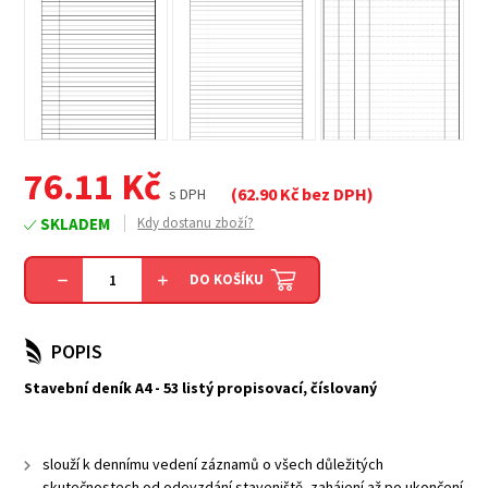
76.11
Kč
(
62.90
Kč bez DPH)
s DPH
SKLADEM
Kdy dostanu zboží?
DO KOŠÍKU
POPIS
Stavební deník A4 - 53 listý propisovací, číslovaný
slouží k dennímu vedení záznamů o všech důležitých
skutečnostech od odevzdání staveniště, zahájení až po ukončení