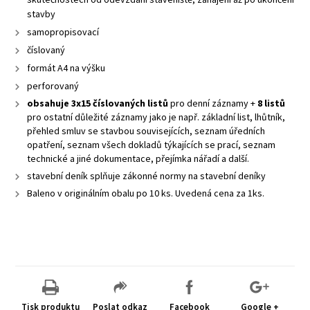
stavby
samopropisovací
číslovaný
formát A4 na výšku
perforovaný
obsahuje 3x15 číslovaných listů
pro denní záznamy +
8 listů
pro ostatní důležité záznamy jako je např. základní list, lhůtník,
přehled smluv se stavbou souvisejících, seznam úředních
opatření, seznam všech dokladů týkajících se prací, seznam
technické a jiné dokumentace, přejímka nářadí a další.
stavební deník splňuje zákonné normy na stavební deníky
Baleno v originálním obalu po 10 ks. Uvedená cena za 1ks.
Tisk produktu
Poslat odkaz
Facebook
Google +