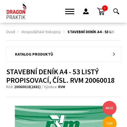
0
Úvod
Hospodářské tiskopisy
STAVEBNÍ DENÍK A4 - 53 LISTÝ P
KATALOG PRODUKTŮ
STAVEBNÍ DENÍK A4 - 53 LISTÝ
PROPISOVACÍ, ČÍSL. RVM 20060018
Kód:
20060018(2681)
/ Výrobce:
RVM
AKCE
TOP